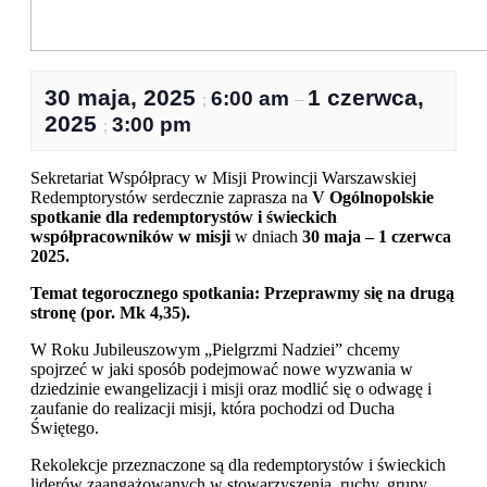
30 maja, 2025
1 czerwca,
6:00 am
;
–
2025
3:00 pm
;
Sekretariat Współpracy w Misji Prowincji Warszawskiej
Redemptorystów serdecznie zaprasza na
V Ogólnopolskie
spotkanie dla redemptorystów i świeckich
współpracowników w misji
w dniach
30 maja – 1 czerwca
2025.
Temat tegorocznego spotkania: Przeprawmy się na drugą
stronę (por. Mk 4,35).
W Roku Jubileuszowym „Pielgrzmi Nadziei” chcemy
spojrzeć w jaki sposób podejmować nowe wyzwania w
dziedzinie ewangelizacji i misji oraz modlić się o odwagę i
zaufanie do realizacji misji, która pochodzi od Ducha
Świętego.
Rekolekcje przeznaczone są dla redemptorystów i świeckich
liderów zaangażowanych w stowarzyszenia, ruchy, grupy