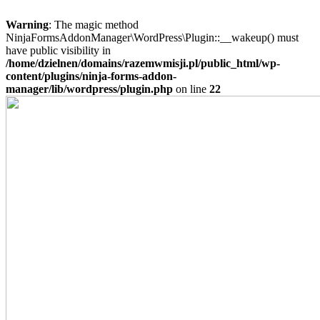
Warning
: The magic method
NinjaFormsAddonManager\WordPress\Plugin::__wakeup() must
have public visibility in
/home/dzielnen/domains/razemwmisji.pl/public_html/wp-
content/plugins/ninja-forms-addon-
manager/lib/wordpress/plugin.php
on line
22
Przejdź
do
treści