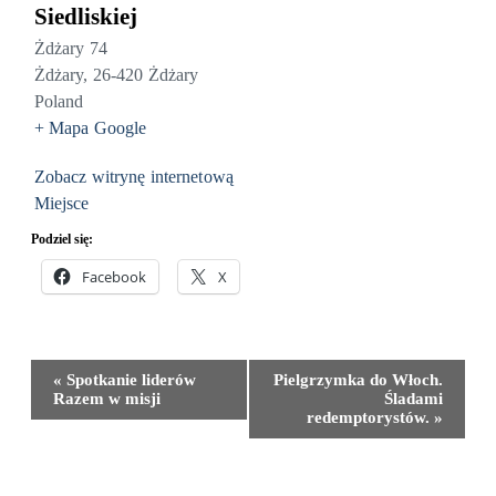
Siedliskiej
Żdżary 74
Żdżary
,
26-420 Żdżary
Poland
+ Mapa Google
Zobacz witrynę internetową
Miejsce
Podziel się:
Facebook
X
Wydarzenie
«
Spotkanie liderów
Pielgrzymka do Włoch.
Nawigacja
Razem w misji
Śladami
redemptorystów.
»